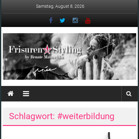
Zum
Samstag, August 8, 2026
Inhalt
springen
Matuschka
–
Friseur
Schlagwort: #weiterbildung
in
Ingolstadt