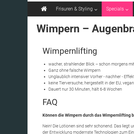
Frisuren & Styling
Specials
Wimpern – Augenbra
Wimpernlifting
wacher, strahlender Blick – schon morgens m
Ganz ohne falsche Wimpern
Unglaublich intensiver Vorher - nachher - Effek
keine Tierversuche, hergestellt in der EU, vegan
Dauert nur 30 Minuten, hält 6-8 Wochen
FAQ
Können die Wimpern durch das Wimpernlifting 
Nein! Die Lotionen sind sehr schonend. Das liegt 
der Entwicklung modernste Technologien zum Ei