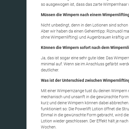
so ausgewogen ist, dass das zarte Wimpernhaar n
Müssen die Wimpern nach einem Wimpernlifting 
Nicht unbedingt, denn in den Lotionen sind schon v
Aber wir haben da einen Geheimtipp: Rizinusöl m
ohne Wimpernlifting) und Augenbrauen kräftig 
Können die Wimpern sofort nach dem Wimpernli
Ja, das ist sogar eine sehr gute Idee: Das Wimpern
minimal auf. Wenn sie im Anschluss gefärbt werden
deutlicher.
Was ist der Unterschied zwischen Wimpernlift
Mit einer Wimpernzange tust du deinen Wimpern n
mechanisch und unsanft in die gewünschte Form g
kurz und deine Wimpern können dabei abbrechen.
funktioniert so: Die Powerlift Lotion öffnet die S
Einmal in die gewünschte Form gebracht, wird die
Lotion wieder geschlossen. Der Effekt hält je n
Wochen.