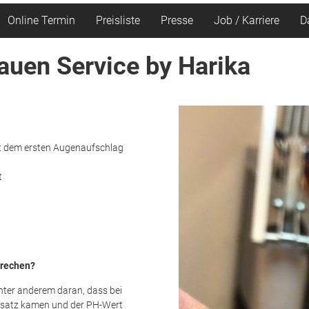
Online Termin
Preisliste
Presse
Job / Karriere
D
uen Service by Harika
it dem ersten Augenaufschlag
t
brechen?
unter anderem daran, dass bei
nsatz kamen und der PH-Wert