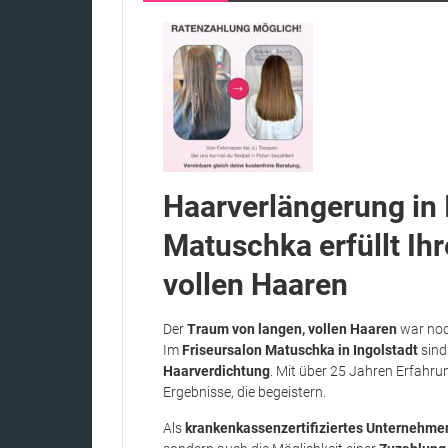
Haarverlängerung in 
Matuschka erfüllt Ih
vollen Haaren
Der
Traum von langen, vollen Haaren
war noch
Im
Friseursalon Matuschka in Ingolstadt
sind
Haarverdichtung
. Mit über 25 Jahren Erfahru
Ergebnisse, die begeistern.
Als
krankenkassenzertifiziertes Unternehme