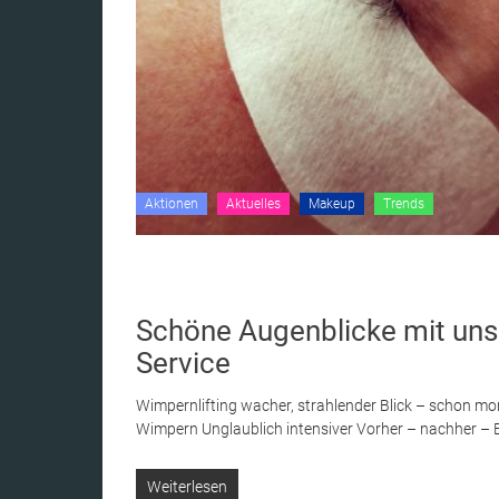
Aktionen
Aktuelles
Makeup
Trends
Schöne Augenblicke mit un
Service
Wimpernlifting wacher, strahlender Blick – schon m
Wimpern Unglaublich intensiver Vorher – nachher – E
Weiterlesen