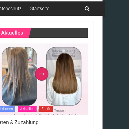
atenschutz
Startseite
Aktuelles
Aktionen
Aktuelles
Frisör
aten & Zuzahlung