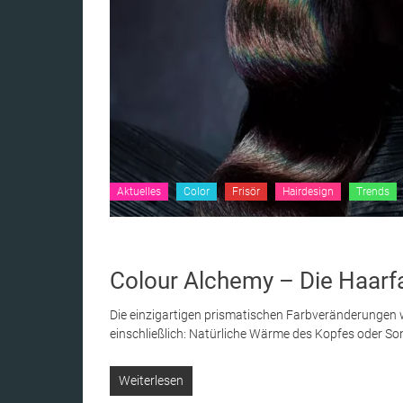
Aktuelles
Color
Frisör
Hairdesign
Trends
Colour Alchemy – Die Haarfa
Die einzigartigen prismatischen Farbveränderungen 
einschließlich: Natürliche Wärme des Kopfes oder S
Weiterlesen