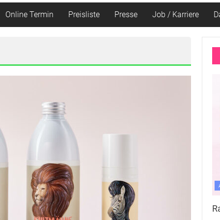
Online Termin
Preisliste
Presse
Job / Karriere
D
R