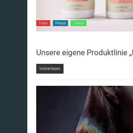
Frisör
Presse
Trends
Unsere eigene Produktlinie 
Weiterlesen