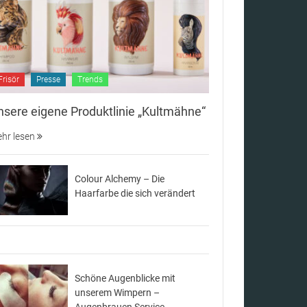
Frisör
Presse
Trends
nsere eigene Produktlinie „Kultmähne“
hr lesen
Colour Alchemy – Die
Haarfarbe die sich verändert
Schöne Augenblicke mit
unserem Wimpern –
Augenbrauen Service