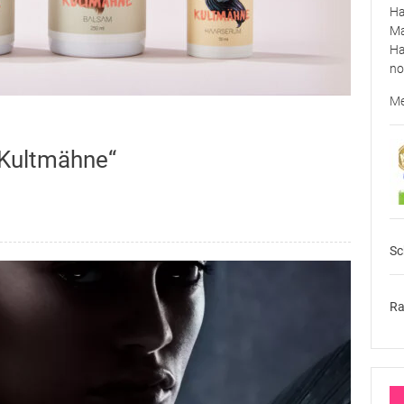
Ha
Ma
Ha
no
Me
„Kultmähne“
Sc
Ra