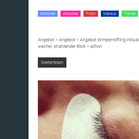
Aktionen
Aktuelles
Frisör
Makeup
Trends
Angebot – Angebot – Angebot Wimpernlifting inklusiv 
wacher, strahlender Blick – schon
Weiterlesen