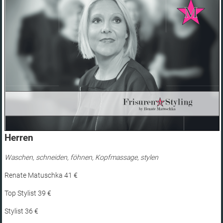
Frisuren
&
Styling
und
Hairdesign
in
Ingolstadt
Herren
Waschen, schneiden, föhnen, Kopfmassage, stylen
Renate Matuschka 41 €
Top Stylist 39 €
Stylist 36 €