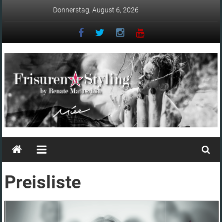
Zum
Donnerstag, August 6, 2026
Inhalt
springen
Matuschka
–
Friseur
Preisliste
in
Ingolstadt