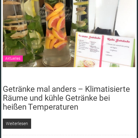
Frisuren
&
Styling
und
Hairdesign
in
Ingolstadt
Aktuelles
Getränke mal anders – Klimatisierte
Räume und kühle Getränke bei
heißen Temperaturen
Weiterlesen