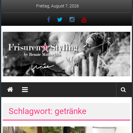
Zum
Freitag, August 7, 2026
Inhalt
springen
Matuschka
–
Friseur
Schlagwort: getränke
in
Ingolstadt