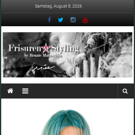
Zum
Samstag, August 8, 2026
Inhalt
springen
Matuschka
–
Friseur
in
Ingolstadt