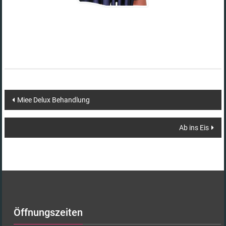
Beitragsnavigation
Miee Delux Behandlung
Ab ins Eis
Öffnungszeiten