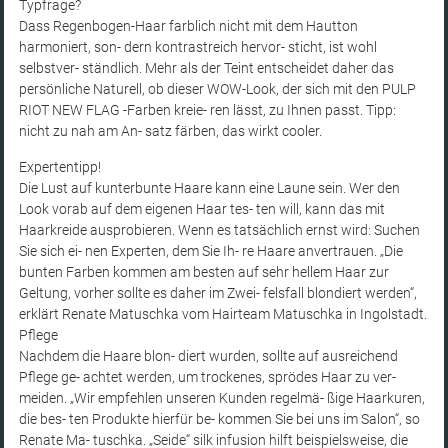
Typfrage?
Dass Regenbogen-Haar farblich nicht mit dem Hautton
harmoniert, son- dern kontrastreich hervor- sticht, ist wohl
selbstver- ständlich. Mehr als der Teint entscheidet daher das
persönliche Naturell, ob dieser WOW-Look, der sich mit den PULP
RIOT NEW FLAG -Farben kreie- ren lässt, zu Ihnen passt. Tipp:
nicht zu nah am An- satz färben, das wirkt cooler.
Expertentipp!
Die Lust auf kunterbunte Haare kann eine Laune sein. Wer den
Look vorab auf dem eigenen Haar tes- ten will, kann das mit
Haarkreide ausprobieren. Wenn es tatsächlich ernst wird: Suchen
Sie sich ei- nen Experten, dem Sie Ih- re Haare anvertrauen. „Die
bunten Farben kommen am besten auf sehr hellem Haar zur
Geltung, vorher sollte es daher im Zwei- felsfall blondiert werden“,
erklärt Renate Matuschka vom Hairteam Matuschka in Ingolstadt.
Pflege
Nachdem die Haare blon- diert wurden, sollte auf ausreichend
Pflege ge- achtet werden, um trockenes, sprödes Haar zu ver-
meiden. „Wir empfehlen unseren Kunden regelmä- ßige Haarkuren,
die bes- ten Produkte hierfür be- kommen Sie bei uns im Salon“, so
Renate Ma- tuschka. „Seide“ silk infusion hilft beispielsweise, die