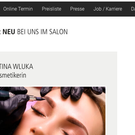
Online Termin
Preisliste
Presse
Job / Karriere
D