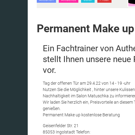
Permanent Make up 
Ein Fachtrainer von Auth
stellt Ihnen unsere neue R
vor.
Tag der offenen Tür am 29.4.22 von 14 - 19 -uhr
Nutzen Sie die Möglichkeit , hinter unsere Kulisse
Nachhaltigkeit im Salon Matuschka zu informier
Wir laden Sie herzlich ein, Preisvorteile an diesem 
genießen.
Permanent Make up kostenlose Beratung
Geisenfelder Str. 21
85053 Ingolstadt Telefon: