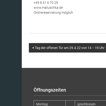
+49 8 41 6 70 29
www.matuschka.de
Onlinereservierung möglich
Beitragsnavigation
Tag der offenen Tür am 29.4.22 von 14 – 19 Uhr
Öffnungszeiten
Montag
geschlossen