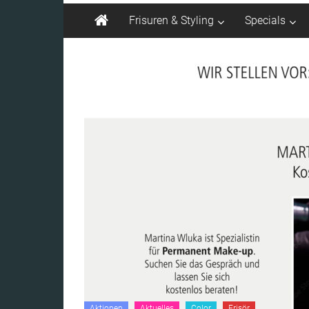
Frisuren & Styling
Specials
Aktionen
Aktuelles
Color
Frisör