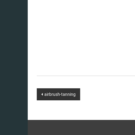
Beitragsnavigation
airbrush-tanning